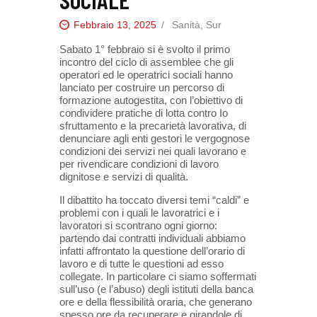
Febbraio 13, 2025
Sanità
,
Sur
Sabato 1° febbraio si è svolto il primo
incontro del ciclo di assemblee che gli
operatori ed le operatrici sociali hanno
lanciato per costruire un percorso di
formazione autogestita, con l’obiettivo di
condividere pratiche di lotta contro Io
sfruttamento e la precarietà lavorativa, di
denunciare agli enti gestori le vergognose
condizioni dei servizi nei quali lavorano e
per rivendicare condizioni di lavoro
dignitose e servizi di qualità.
Il dibattito ha toccato diversi temi “caldi” e
problemi con i quali le lavoratrici e i
lavoratori si scontrano ogni giorno:
partendo dai contratti individuali abbiamo
infatti affrontato la questione dell’orario di
lavoro e di tutte le questioni ad esso
collegate. In particolare ci siamo soffermati
sull’uso (e l’abuso) degli istituti della banca
ore e della flessibilità oraria, che generano
spesso ore da recuperare e girandole di