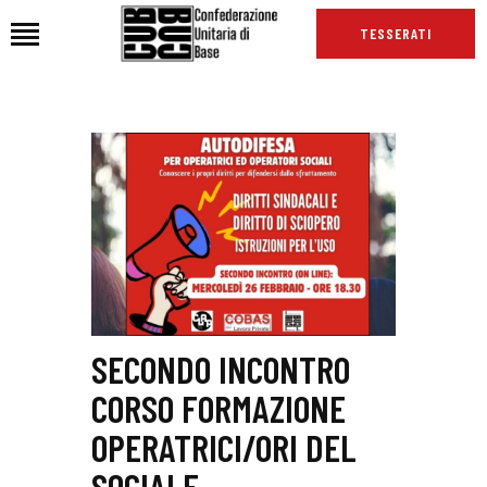
TESSERATI
HOME
CHI SIAMO
SEDI
NEWS
PODCAST CUB
TG CUB
INTERNAZIONALE
SECONDO INCONTRO
RASSEGNA STAMPA
CORSO FORMAZIONE
OPERATRICI/ORI DEL
SOCIALE