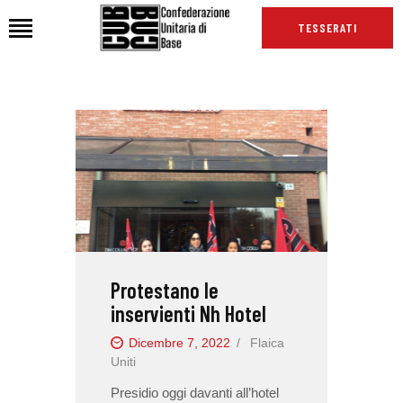
TESSERATI
HOME
CHI SIAMO
SEDI
NEWS
PODCAST CUB
TG CUB
Protestano le
INTERNAZIONALE
inservienti Nh Hotel
RASSEGNA STAMPA
Dicembre 7, 2022
Flaica
Uniti
Presidio oggi davanti all’hotel