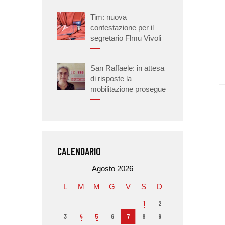
Tim: nuova
contestazione per il
segretario Flmu Vivoli
San Raffaele: in attesa
di risposte la
mobilitazione prosegue
CALENDARIO
Agosto 2026
L
M
M
G
V
S
D
1
2
3
4
5
6
7
8
9