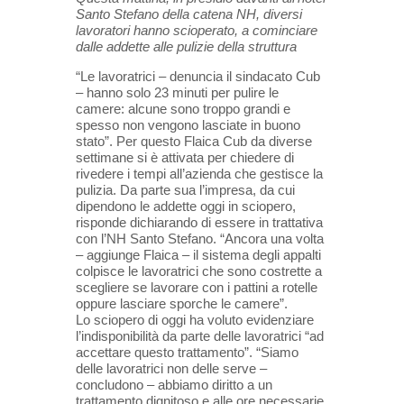
Santo Stefano della catena NH, diversi
lavoratori hanno scioperato, a cominciare
dalle addette alle pulizie della struttura
“Le lavoratrici – denuncia il sindacato Cub
– hanno solo 23 minuti per pulire le
camere: alcune sono troppo grandi e
spesso non vengono lasciate in buono
stato”. Per questo Flaica Cub da diverse
settimane si è attivata per chiedere di
rivedere i tempi all’azienda che gestisce la
pulizia. Da parte sua l’impresa, da cui
dipendono le addette oggi in sciopero,
risponde dichiarando di essere in trattativa
con l’NH Santo Stefano. “Ancora una volta
– aggiunge Flaica – il sistema degli appalti
colpisce le lavoratrici che sono costrette a
scegliere se lavorare con i pattini a rotelle
oppure lasciare sporche le camere”.
Lo sciopero di oggi ha voluto evidenziare
l’indisponibilità da parte delle lavoratrici “ad
accettare questo trattamento”. “Siamo
delle lavoratrici non delle serve –
concludono – abbiamo diritto a un
trattamento dignitoso e alle ore necessarie