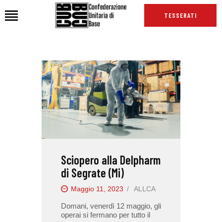
TESSERATI
HOME
CHI SIAMO
SEDI
NEWS
PODCAST CUB
TG CUB
Sciopero alla Delpharm
INTERNAZIONALE
di Segrate (Mi)
RASSEGNA STAMPA
Maggio 11, 2023
ALLCA
Domani, venerdì 12 maggio, gli
operai si fermano per tutto il