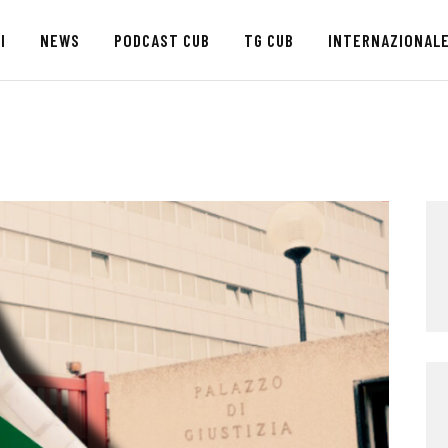
HOME
I
NEWS
PODCAST CUB
TG CUB
INTERNAZIONAL
CHI SIAMO
SEDI
NEWS
PODCAST CUB
TG CUB
INTERNAZIONALE
RASSEGNA STAMPA