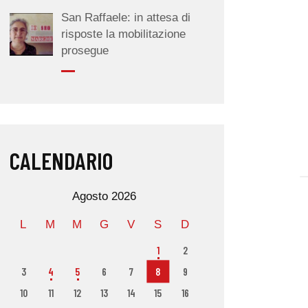
San Raffaele: in attesa di
risposte la mobilitazione
prosegue
CALENDARIO
Agosto 2026
L
M
M
G
V
S
D
1
2
3
4
5
6
7
8
9
10
11
12
13
14
15
16