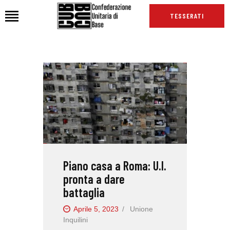
TESSERATI
HOME
CHI SIAMO
SEDI
NEWS
PODCAST CUB
TG CUB
Piano casa a Roma: U.I.
INTERNAZIONALE
pronta a dare
RASSEGNA STAMPA
battaglia
Aprile 5, 2023
Unione
Inquilini