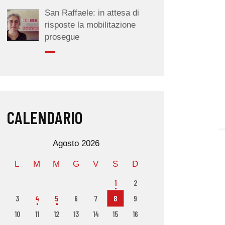
San Raffaele: in attesa di
risposte la mobilitazione
prosegue
CALENDARIO
Agosto 2026
L
M
M
G
V
S
D
1
2
3
4
5
6
7
8
9
10
11
12
13
14
15
16