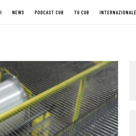
HOME
I
NEWS
PODCAST CUB
TG CUB
INTERNAZIONAL
CHI SIAMO
SEDI
NEWS
PODCAST CUB
TG CUB
INTERNAZIONALE
RASSEGNA STAMPA