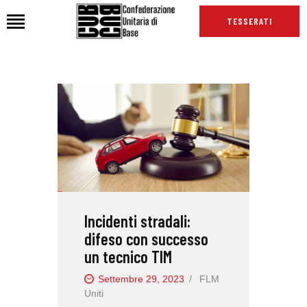
TESSERATI
HOME
CHI SIAMO
SEDI
NEWS
PODCAST CUB
TG CUB
Incidenti stradali:
INTERNAZIONALE
difeso con successo
RASSEGNA STAMPA
un tecnico TIM
Settembre 29, 2023
FLM
Uniti