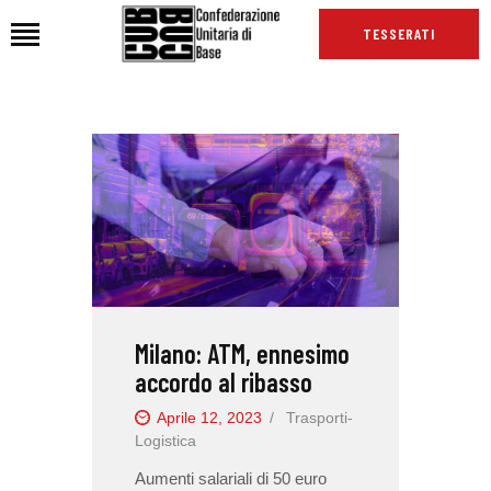
TESSERATI
HOME
CHI SIAMO
SEDI
NEWS
PODCAST CUB
TG CUB
Milano: ATM, ennesimo
INTERNAZIONALE
accordo al ribasso
RASSEGNA STAMPA
Aprile 12, 2023
Trasporti-
Logistica
Aumenti salariali di 50 euro