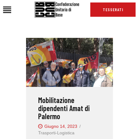
TESSERATI
HOME
CHI SIAMO
SEDI
NEWS
PODCAST CUB
TG CUB
Mobilitazione
INTERNAZIONALE
dipendenti Amat di
RASSEGNA STAMPA
Palermo
Giugno 14, 2023
Trasporti-Logistica