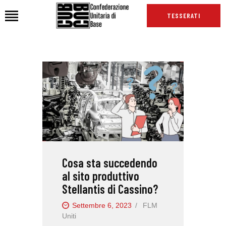
TESSERATI
HOME
CHI SIAMO
SEDI
NEWS
PODCAST CUB
TG CUB
Cosa sta succedendo
INTERNAZIONALE
al sito produttivo
RASSEGNA STAMPA
Stellantis di Cassino?
Settembre 6, 2023
FLM
Uniti