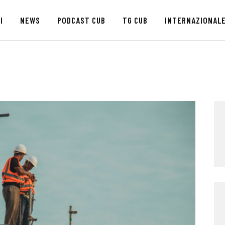
HOME
I
NEWS
PODCAST CUB
TG CUB
INTERNAZIONAL
CHI SIAMO
SEDI
NEWS
PODCAST CUB
TG CUB
INTERNAZIONALE
RASSEGNA STAMPA