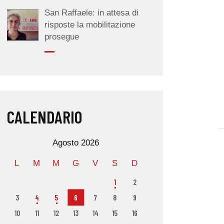
San Raffaele: in attesa di
risposte la mobilitazione
prosegue
CALENDARIO
Agosto 2026
L
M
M
G
V
S
D
1
2
3
4
5
6
7
8
9
10
11
12
13
14
15
16