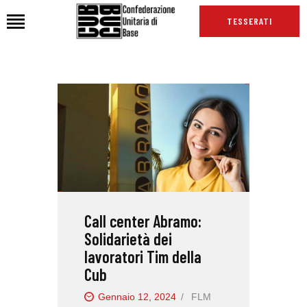
TESSERATI
HOME
CHI SIAMO
SEDI
NEWS
PODCAST CUB
TG CUB
Call center Abramo:
INTERNAZIONALE
Solidarietà dei
RASSEGNA STAMPA
lavoratori Tim della
Cub
Gennaio 12, 2024
FLM