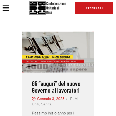
TESSERATI
HOME
CHI SIAMO
SEDI
NEWS
PODCAST CUB
TG CUB
Gli “auguri” del nuovo
INTERNAZIONALE
Governo ai lavoratori
RASSEGNA STAMPA
Gennaio 3, 2023
FLM
Uniti
,
Sanità
Pessimo inizio anno per i