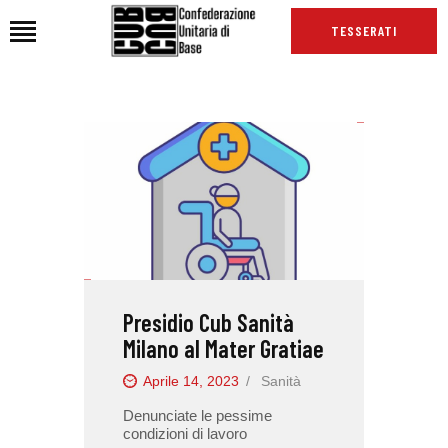
TESSERATI
HOME
CHI SIAMO
SEDI
NEWS
PODCAST CUB
TG CUB
Presidio Cub Sanità
INTERNAZIONALE
Milano al Mater Gratiae
RASSEGNA STAMPA
Aprile 14, 2023
Sanità
Denunciate le pessime
condizioni di lavoro