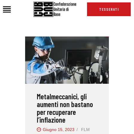
TESSERATI
HOME
CHI SIAMO
SEDI
NEWS
PODCAST CUB
TG CUB
Metalmeccanici, gli
INTERNAZIONALE
aumenti non bastano
RASSEGNA STAMPA
per recuperare
l’inflazione
Giugno 15, 2023
FLM