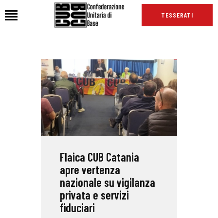
TESSERATI
HOME
CHI SIAMO
SEDI
NEWS
PODCAST CUB
TG CUB
Flaica CUB Catania
INTERNAZIONALE
apre vertenza
RASSEGNA STAMPA
nazionale su vigilanza
privata e servizi
fiduciari