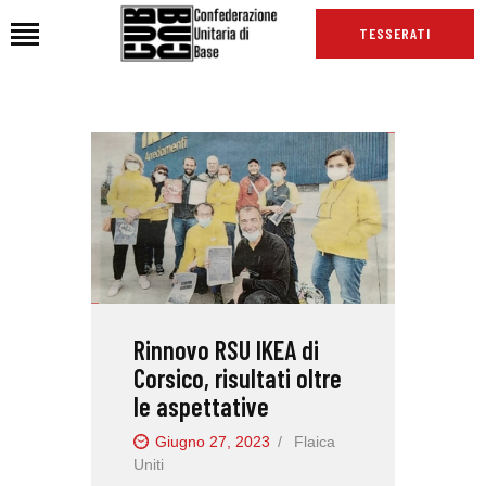
TESSERATI
HOME
CHI SIAMO
SEDI
NEWS
PODCAST CUB
TG CUB
Rinnovo RSU IKEA di
INTERNAZIONALE
Corsico, risultati oltre
RASSEGNA STAMPA
le aspettative
Giugno 27, 2023
Flaica
Uniti