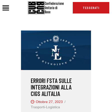
TESSERATI
HOME
CHI SIAMO
SEDI
NEWS
PODCAST CUB
TG CUB
ERRORI FSTA SULLE
INTERNAZIONALE
INTEGRAZIONI ALLA
RASSEGNA STAMPA
CIGS ALITALIA
Ottobre 27, 2023
Trasporti-Logistica