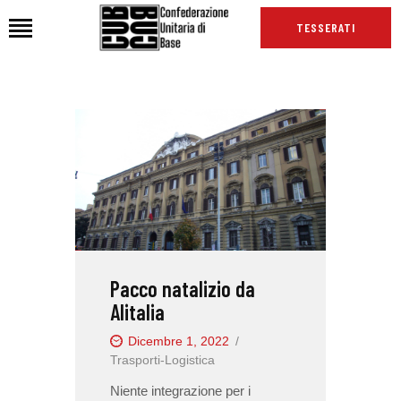
TESSERATI
HOME
CHI SIAMO
SEDI
NEWS
PODCAST CUB
TG CUB
Pacco natalizio da
INTERNAZIONALE
Alitalia
RASSEGNA STAMPA
Dicembre 1, 2022
Trasporti-Logistica
Niente integrazione per i