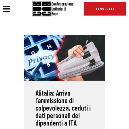
TESSERATI
HOME
CHI SIAMO
SEDI
NEWS
PODCAST CUB
TG CUB
Alitalia: Arriva
INTERNAZIONALE
l’ammissione di
RASSEGNA STAMPA
colpevolezza, ceduti i
dati personali dei
dipendenti a ITA