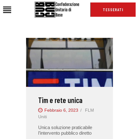
TESSERATI
HOME
CHI SIAMO
SEDI
NEWS
PODCAST CUB
TG CUB
Tim e rete unica
INTERNAZIONALE
RASSEGNA STAMPA
Febbraio 6, 2023
FLM
Uniti
Unica soluzione praticabile
l’intervento pubblico diretto