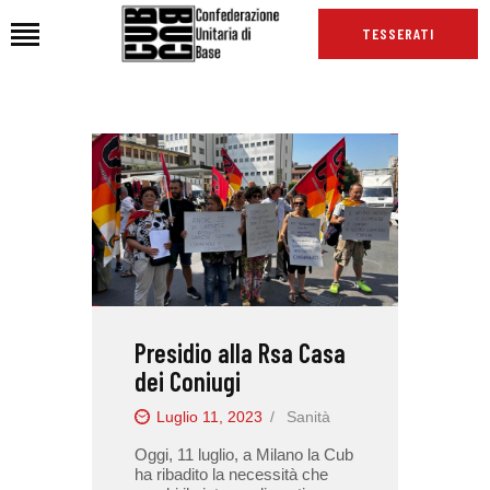
TESSERATI
HOME
CHI SIAMO
SEDI
NEWS
PODCAST CUB
TG CUB
Presidio alla Rsa Casa
INTERNAZIONALE
dei Coniugi
RASSEGNA STAMPA
Luglio 11, 2023
Sanità
Oggi, 11 luglio, a Milano la Cub
ha ribadito la necessità che