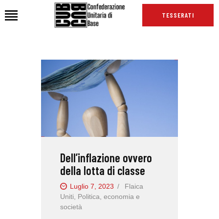
TESSERATI
HOME
CHI SIAMO
SEDI
NEWS
PODCAST CUB
TG CUB
Dell’inflazione ovvero
INTERNAZIONALE
della lotta di classe
RASSEGNA STAMPA
Luglio 7, 2023
Flaica
Uniti
,
Politica, economia e
società