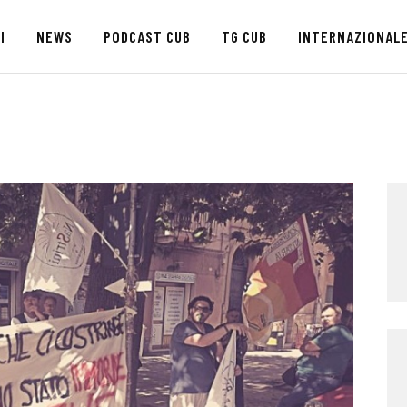
HOME
I
NEWS
PODCAST CUB
TG CUB
INTERNAZIONAL
CHI SIAMO
SEDI
NEWS
PODCAST CUB
TG CUB
INTERNAZIONALE
RASSEGNA STAMPA