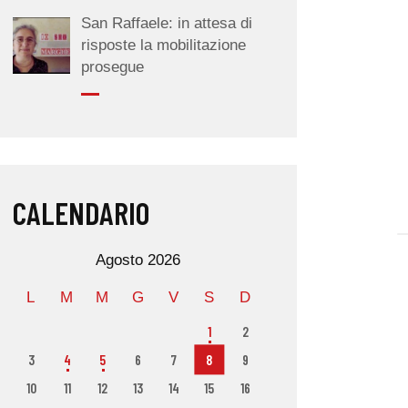
San Raffaele: in attesa di
risposte la mobilitazione
prosegue
CALENDARIO
Agosto 2026
L
M
M
G
V
S
D
1
2
3
4
5
6
7
8
9
10
11
12
13
14
15
16