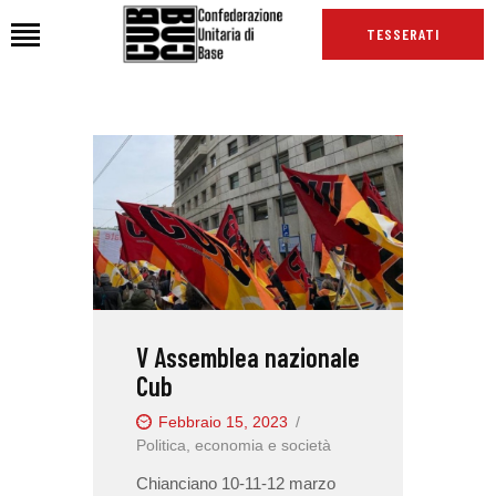
TESSERATI
HOME
CHI SIAMO
SEDI
NEWS
PODCAST CUB
TG CUB
V Assemblea nazionale
INTERNAZIONALE
Cub
RASSEGNA STAMPA
Febbraio 15, 2023
Politica, economia e società
Chianciano 10-11-12 marzo