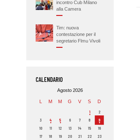
incontro Cub Milano
alla Camera
Tim: nuova
contestazione per il
segretario Flmu Vivoli
CALENDARIO
Agosto 2026
L
M
M
G
V
S
D
1
2
3
4
5
6
7
8
9
10
11
12
13
14
15
16
17
18
19
20
21
22
23