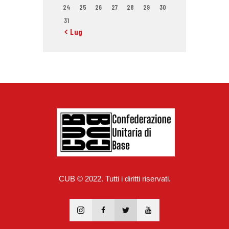
24
25
26
27
28
29
30
31
« Lug
CUB © 2022. Tutti i diritti riservati.