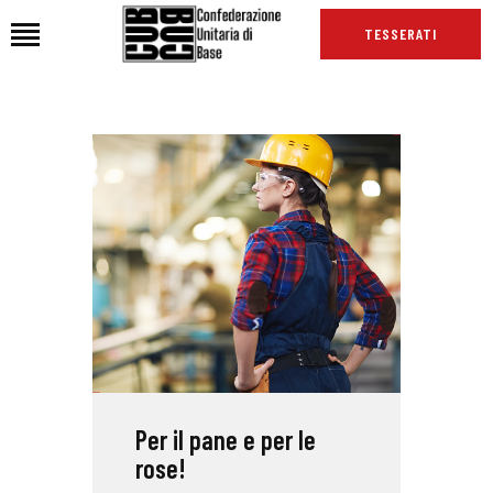
TESSERATI
HOME
CHI SIAMO
SEDI
NEWS
PODCAST CUB
TG CUB
INTERNAZIONALE
RASSEGNA STAMPA
Per il pane e per le
rose!