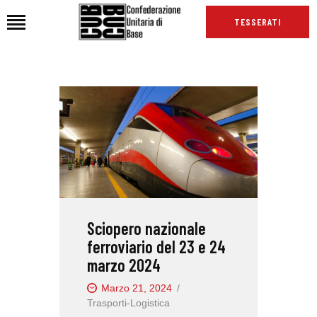
TESSERATI
HOME
CHI SIAMO
SEDI
NEWS
PODCAST CUB
TG CUB
Sciopero nazionale
INTERNAZIONALE
ferroviario del 23 e 24
RASSEGNA STAMPA
marzo 2024
Marzo 21, 2024
Trasporti-Logistica