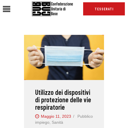
TESSERATI
HOME
CHI SIAMO
SEDI
NEWS
PODCAST CUB
TG CUB
Utilizzo dei dispositivi
INTERNAZIONALE
di protezione delle vie
RASSEGNA STAMPA
respiratorie
Maggio 11, 2023
Pubblico
impiego
,
Sanità