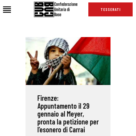
TESSERATI
HOME
CHI SIAMO
SEDI
NEWS
PODCAST CUB
TG CUB
Firenze:
INTERNAZIONALE
Appuntamento il 29
RASSEGNA STAMPA
gennaio al Meyer,
pronta la petizione per
l’esonero di Carrai