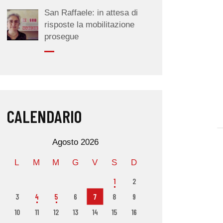
San Raffaele: in attesa di
risposte la mobilitazione
prosegue
CALENDARIO
Agosto 2026
L
M
M
G
V
S
D
1
2
3
4
5
6
7
8
9
10
11
12
13
14
15
16