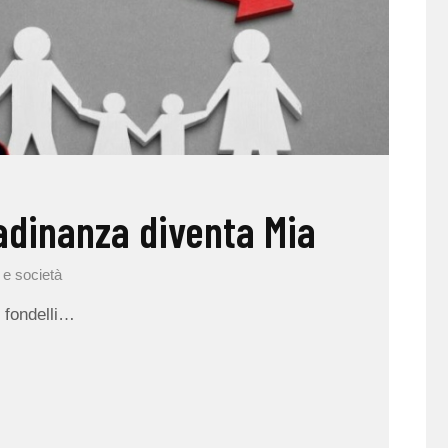
tadinanza diventa Mia
 e società
 fondelli…