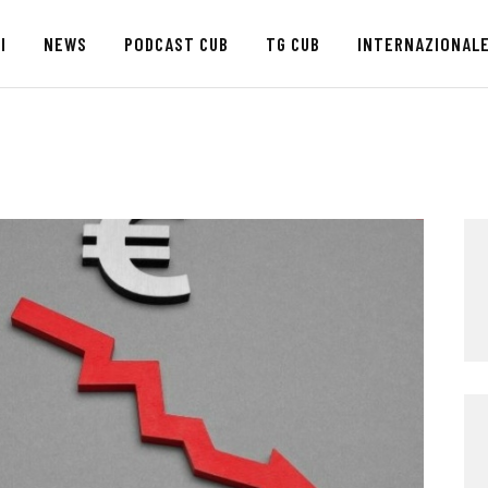
HOME
I
NEWS
PODCAST CUB
TG CUB
INTERNAZIONAL
CHI SIAMO
SEDI
NEWS
PODCAST CUB
TG CUB
INTERNAZIONALE
RASSEGNA STAMPA