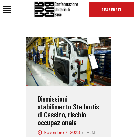
TESSERATI
HOME
CHI SIAMO
SEDI
NEWS
PODCAST CUB
TG CUB
Dismissioni
INTERNAZIONALE
stabilimento Stellantis
RASSEGNA STAMPA
di Cassino, rischio
occupazionale
Novembre 7, 2023
FLM