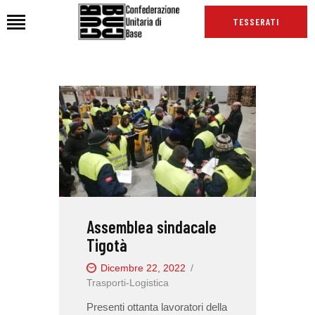
TESSERATI
HOME
CHI SIAMO
SEDI
NEWS
PODCAST CUB
TG CUB
Assemblea sindacale
INTERNAZIONALE
Tigotà
RASSEGNA STAMPA
Dicembre 22, 2022
Trasporti-Logistica
Presenti ottanta lavoratori della