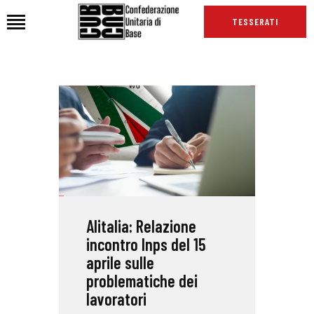
TESSERATI
HOME
CHI SIAMO
SEDI
NEWS
PODCAST CUB
TG CUB
Alitalia: Relazione
INTERNAZIONALE
incontro Inps del 15
RASSEGNA STAMPA
aprile sulle
problematiche dei
lavoratori