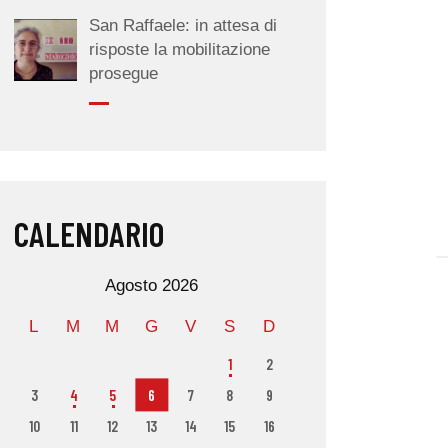
San Raffaele: in attesa di
risposte la mobilitazione
prosegue
CALENDARIO
Agosto 2026
L
M
M
G
V
S
D
1
2
3
4
5
6
7
8
9
10
11
12
13
14
15
16