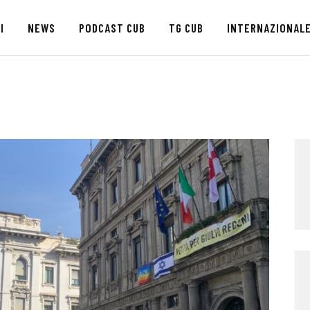
HOME
I
NEWS
PODCAST CUB
TG CUB
INTERNAZIONAL
CHI SIAMO
SEDI
NEWS
PODCAST CUB
TG CUB
INTERNAZIONALE
RASSEGNA STAMPA