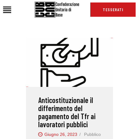
TESSERATI
HOME
CHI SIAMO
SEDI
NEWS
PODCAST CUB
TG CUB
Anticostituzionale il
INTERNAZIONALE
differimento del
RASSEGNA STAMPA
pagamento del Tfr ai
lavoratori pubblici
Giugno 26, 2023
Pubblico