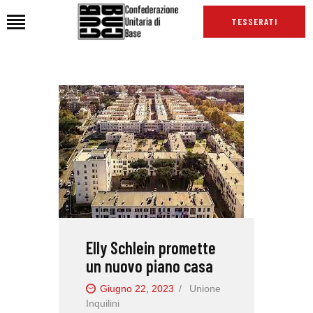
TESSERATI
HOME
CHI SIAMO
SEDI
NEWS
PODCAST CUB
TG CUB
INTERNAZIONALE
Elly Schlein promette
RASSEGNA STAMPA
un nuovo piano casa
Giugno 22, 2023
Unione
Inquilini