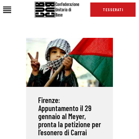
TESSERATI
HOME
CHI SIAMO
SEDI
NEWS
PODCAST CUB
TG CUB
Firenze:
INTERNAZIONALE
Appuntamento il 29
RASSEGNA STAMPA
gennaio al Meyer,
pronta la petizione per
l’esonero di Carrai