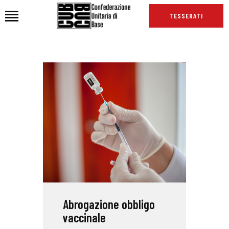
TESSERATI
HOME
CHI SIAMO
SEDI
NEWS
PODCAST CUB
TG CUB
INTERNAZIONALE
RASSEGNA STAMPA
Abrogazione obbligo
vaccinale