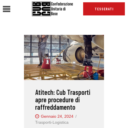
TESSERATI
HOME
CHI SIAMO
SEDI
NEWS
PODCAST CUB
TG CUB
Atitech: Cub Trasporti
INTERNAZIONALE
apre procedure di
RASSEGNA STAMPA
raffreddamento
Gennaio 24, 2024
Trasporti-Logistica