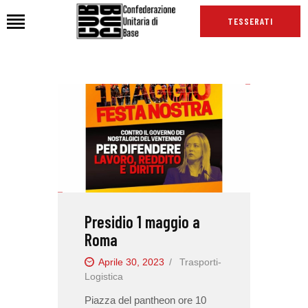
TESSERATI
HOME
CHI SIAMO
SEDI
NEWS
PODCAST CUB
TG CUB
Presidio 1 maggio a
INTERNAZIONALE
Roma
RASSEGNA STAMPA
Aprile 30, 2023
Trasporti-
Logistica
Piazza del pantheon ore 10