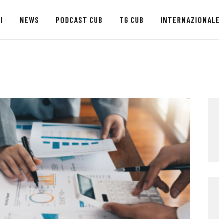
HOME
I
NEWS
PODCAST CUB
TG CUB
INTERNAZIONAL
CHI SIAMO
SEDI
NEWS
PODCAST CUB
TG CUB
INTERNAZIONALE
RASSEGNA STAMPA