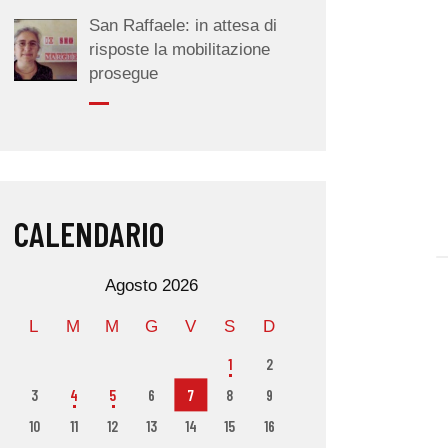
San Raffaele: in attesa di
risposte la mobilitazione
prosegue
CALENDARIO
Agosto 2026
L
M
M
G
V
S
D
1
2
3
4
5
6
7
8
9
10
11
12
13
14
15
16