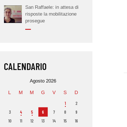
San Raffaele: in attesa di
risposte la mobilitazione
prosegue
CALENDARIO
Agosto 2026
L
M
M
G
V
S
D
1
2
3
4
5
6
7
8
9
10
11
12
13
14
15
16