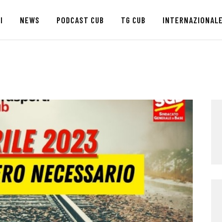
HOME
I
NEWS
PODCAST CUB
TG CUB
INTERNAZIONAL
CHI SIAMO
SEDI
NEWS
PODCAST CUB
TG CUB
INTERNAZIONALE
RASSEGNA STAMPA