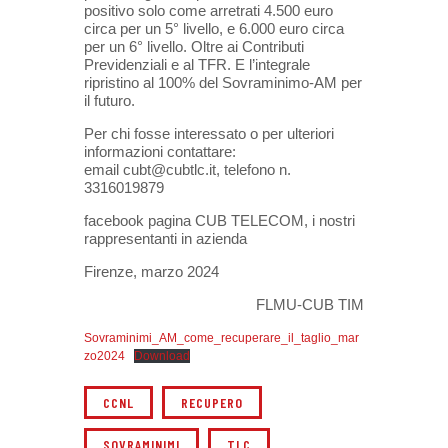
positivo solo come arretrati 4.500 euro
circa per un 5° livello, e 6.000 euro circa
per un 6° livello. Oltre ai Contributi
Previdenziali e al TFR. E l’integrale
ripristino al 100% del Sovraminimo-AM per
il futuro.
Per chi fosse interessato o per ulteriori
informazioni contattare:
email cubt@cubtlc.it, telefono n.
3316019879
facebook pagina CUB TELECOM, i nostri
rappresentanti in azienda
Firenze, marzo 2024
FLMU-CUB TIM
Sovraminimi_AM_come_recuperare_il_taglio_mar
zo2024
Download
CCNL
RECUPERO
SOVRAMINIMI
TLC