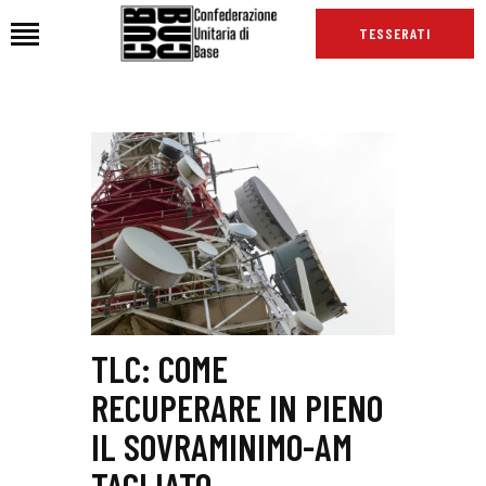
TESSERATI
HOME
CHI SIAMO
SEDI
NEWS
PODCAST CUB
TG CUB
INTERNAZIONALE
TLC: COME
RASSEGNA STAMPA
RECUPERARE IN PIENO
IL SOVRAMINIMO-AM
TAGLIATO