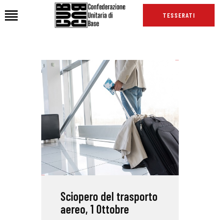
TESSERATI
HOME
CHI SIAMO
SEDI
NEWS
PODCAST CUB
TG CUB
INTERNAZIONALE
RASSEGNA STAMPA
Sciopero del trasporto
aereo, 1 Ottobre