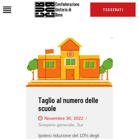
TESSERATI
HOME
CHI SIAMO
SEDI
NEWS
PODCAST CUB
TG CUB
Taglio al numero delle
INTERNAZIONALE
scuole
RASSEGNA STAMPA
Novembre 30, 2022
Sciopero generale
,
Sur
Ipotesi riduzione del 10% degli