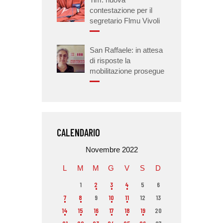
contestazione per il
segretario Flmu Vivoli
San Raffaele: in attesa
di risposte la
mobilitazione prosegue
CALENDARIO
Novembre 2022
L
M
M
G
V
S
D
1
2
3
4
5
6
7
8
9
10
11
12
13
14
15
16
17
18
19
20