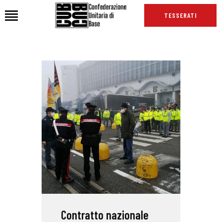
TESSERATI
HOME
CHI SIAMO
SEDI
NEWS
PODCAST CUB
TG CUB
INTERNAZIONALE
RASSEGNA STAMPA
Contratto nazionale