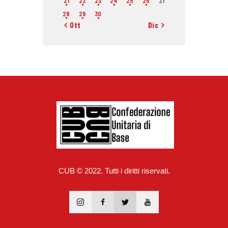
21
22
23
24
25
26
27
28
29
30
« Ott
Dic »
CUB © 2022. Tutti i diritti riservati.