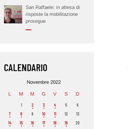
San Raffaele: in attesa di
risposte la mobilitazione
prosegue
CALENDARIO
Novembre 2022
L
M
M
G
V
S
D
1
2
3
4
5
6
7
8
9
10
11
12
13
14
15
16
17
18
19
20