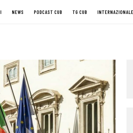
HOME
I
NEWS
PODCAST CUB
TG CUB
INTERNAZIONAL
CHI SIAMO
SEDI
NEWS
PODCAST CUB
TG CUB
INTERNAZIONALE
RASSEGNA STAMPA