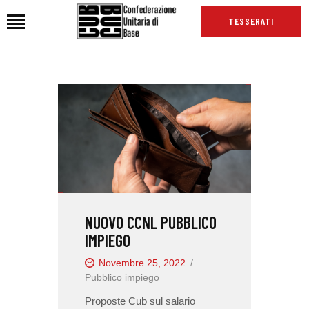
TESSERATI
HOME
CHI SIAMO
SEDI
NEWS
PODCAST CUB
TG CUB
NUOVO CCNL PUBBLICO
INTERNAZIONALE
IMPIEGO
RASSEGNA STAMPA
Novembre 25, 2022
Pubblico impiego
Proposte Cub sul salario