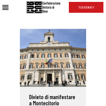
TESSERATI
HOME
CHI SIAMO
SEDI
NEWS
PODCAST CUB
TG CUB
INTERNAZIONALE
RASSEGNA STAMPA
Divieto di manifestare
a Montecitorio